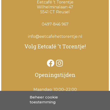
Eetcafé 't Torentje
Wilhelminalaan 47
5541 CT Reusel
0497-846 967
info@eetcafehettorentje.nl
Volg Eetcafé 't Torentje!
Facebook
Instagram
Openingstijden
Maandag: 10:00–22:00
Dinsdag: 10:00–22:00
Beheer cookie
Woensdag: 10:00–22:00
toestemming
Donderdag: 10:00–22:00
Vrijdag: 09:00–22:00