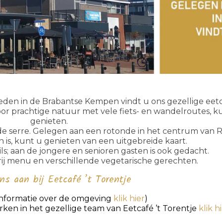
eden in de Brabantse Kempen vindt u ons gezellige eetc
or prachtige natuur met vele fiets- en wandelroutes, k
genieten.
n de serre. Gelegen aan een rotonde in het centrum van 
n is, kunt u genieten van een uitgebreide kaart.
ls; aan de jongere en senioren gasten is ook gedacht.
j menu en verschillende vegetarische gerechten.
s aan bij Eetcafé ’t Torentje
informatie over de omgeving
klik hier
)
ken in het gezellige team van Eetcafé ’t Torentje
klik hi