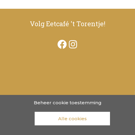
Volg Eetcafé 't Torentje!
Facebook
Instagram
Beheer cookie toestemming
Alle cookies
© 2026 Eetcafé ’t Torentje in Reusel
door Judith van Limpt Design