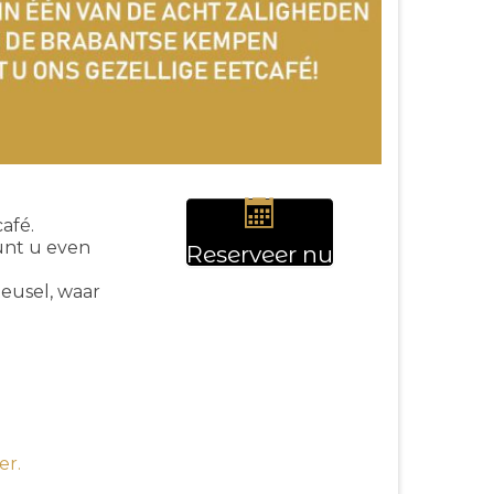
afé.
unt u even
Reserveer nu
Reusel, waar
er.