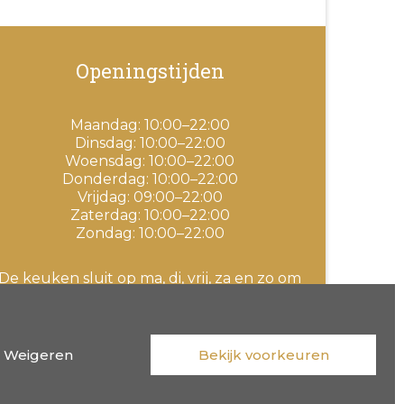
Openingstijden
Maandag: 10:00–22:00
Dinsdag: 10:00–22:00
Woensdag: 10:00–22:00
Donderdag: 10:00–22:00
Vrijdag: 09:00–22:00
Zaterdag: 10:00–22:00
Zondag: 10:00–22:00
De keuken sluit op ma, di, vrij, za en zo om
20:00u
Bestellen kan tussen 11:00u en 19:00u op
0497-846967
Weigeren
Bekijk voorkeuren