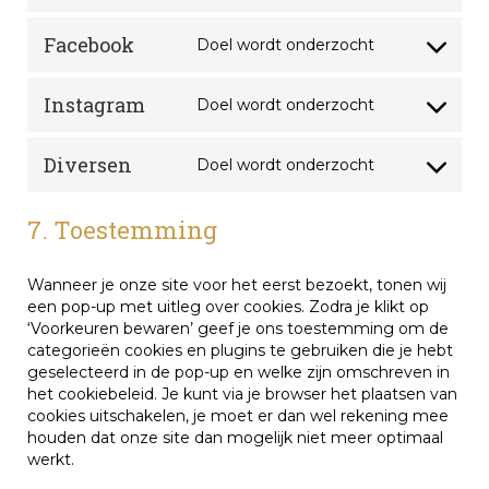
to
fonts
service
Facebook
Doel wordt onderzocht
Consent
google-
to
maps
service
Instagram
Doel wordt onderzocht
Consent
facebook
to
service
Diversen
Doel wordt onderzocht
Consent
instagram
to
service
7. Toestemming
diversen
Wanneer je onze site voor het eerst bezoekt, tonen wij
een pop-up met uitleg over cookies. Zodra je klikt op
‘Voorkeuren bewaren’ geef je ons toestemming om de
categorieën cookies en plugins te gebruiken die je hebt
geselecteerd in de pop-up en welke zijn omschreven in
het cookiebeleid. Je kunt via je browser het plaatsen van
cookies uitschakelen, je moet er dan wel rekening mee
houden dat onze site dan mogelijk niet meer optimaal
werkt.